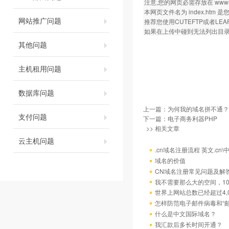
注意,您的网页必需存放在 wwwroot
本网页文件名为 index.ht
网站推广问题
推荐您使用CUTEFTP或者LEA
如果在上传中碰到无法列出目录等
其他问题
主机租用问题
数据库问题
上一篇：
为何我的域名拼不通？
支付问题
下一篇：
电子商务利器PHP
>> 相关文章
云主机问题
.cn域名注册流程 英文.cn\中
域名的价值
CN域名注册常见问题及解
我不需要那么大的空间，10
世界上网站总数已经超过4,
怎样防范电子邮件病毒和“邮
什么是中文国际域名？
我汇款后多长时间开通？