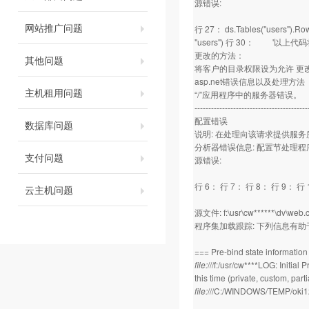
源错误:
网站推广问题
行 27： ds.Tables("users"
"users") 行 30： '以上代
更改的方法：
其他问题
将客户的目录权限设为允许 更
asp.net错误信息以及处理方法
主机租用问题
“/”应用程序中的服务器错误。
-----------------------------------------
配置错误
数据库问题
说明: 在处理向该请求提供服
分析器错误信息: 配置节处理
支付问题
源错误:
行 6： 行 7： 行 8： 行 9： 行
云主机问题
源文件: f:\usr\cw******\dv\web.c
程序集加载跟踪: 下列信息有助于确
=== Pre-bind state informati
file:
///f:/usr/cw****LOG: Initia
this time (private, custom, pa
file:
///C:/WINDOWS/TEMP/oki1z