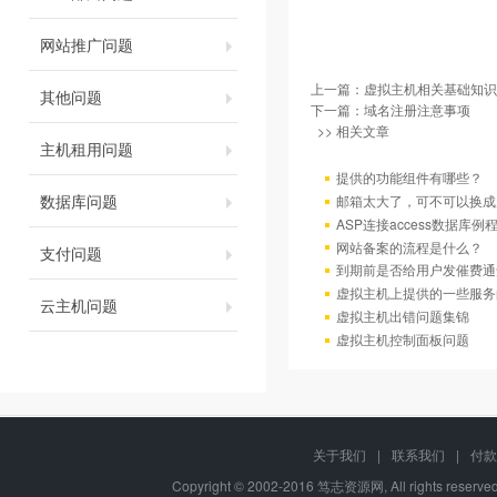
网站推广问题
上一篇：
虚拟主机相关基础知识
其他问题
下一篇：
域名注册注意事项
>> 相关文章
主机租用问题
提供的功能组件有哪些？
数据库问题
邮箱太大了，可不可以换成
ASP连接access数据库例
网站备案的流程是什么？
支付问题
到期前是否给用户发催费通
虚拟主机上提供的一些服务
云主机问题
虚拟主机出错问题集锦
虚拟主机控制面板问题
关于我们
|
联系我们
|
付款
Copyright © 2002-2016 笃志资源网, All rights rese